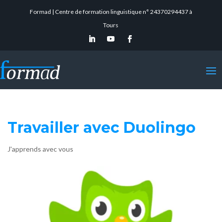
Formad | Centre de formation linguistique n° 24370294437 à
Tours
Travailler avec Duolingo
J'apprends avec vous