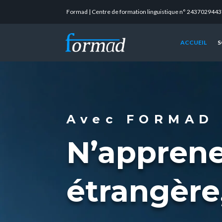
Formad | Centre de formation linguistique n° 2437029443
ACCUEIL
S
Avec FORMAD
N’apprene
étrangère,