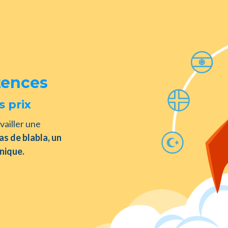
tences
s prix
vailler une
as de blabla, un
unique.