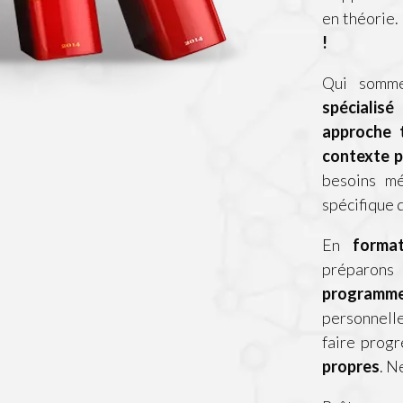
en théorie.
!
Qui somm
spécialisé
approche t
contexte p
besoins m
spécifique
En
format
préparons
programm
personnelle
faire prog
propres
. N