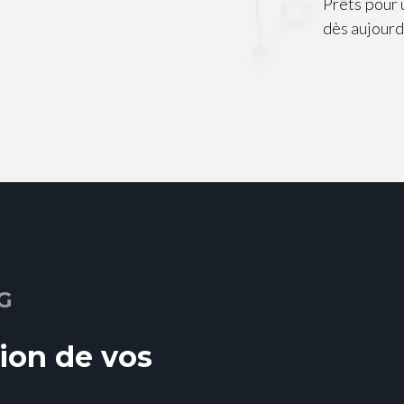
Prêts pour
dès aujourd’
G
ion de vos