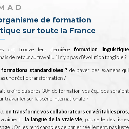
MAD
organisme de formation
stique sur toute la France
es ont trouvé leur dernière
formation linguistique
 mais de retour au travail… il n’y a pas d’évolution tangible ?
 formations standardisées ?
de payer des examens qui
pas une réelle transformation ?
ait croire qu’après 30h de formation vos équipes seraient
r travailler sur la scène internationale ?
ad,
on transforme vos collaborateurs en véritables pros
,
 vraiment :
la langue de la vraie vie
, pas celle des livre
sage ! On les rend capables de parler réellement, pas juste