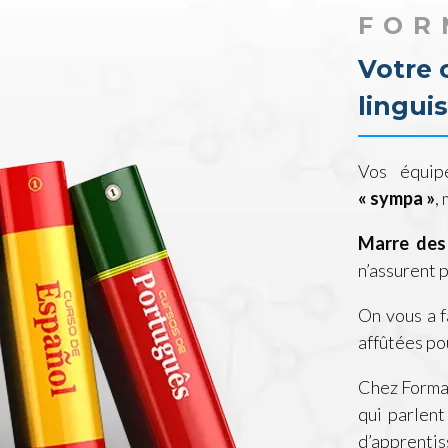
FOR
Votre 
lingui
Vos équip
« sympa »
,
Marre des
n’assurent 
On vous a f
affûtées pou
Chez Form
qui parlent
d’apprentis