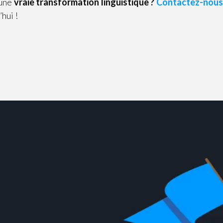
 une
vraie transformation linguistique ?
Contactez-nous
hui !