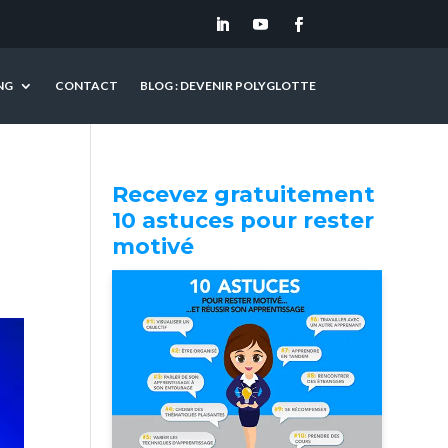
NG
CONTACT
BLOG : DEVENIR POLYGLOTTE
Recevez gratuitement
10 astuces pour rester
motivé