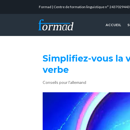
Formad | Centre de formation linguistique n° 2437029443
ACCUEIL
S
Simplifiez-vous la 
verbe
Conseils pour l'allemand