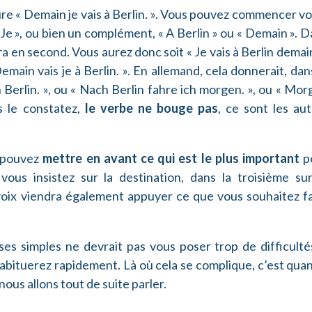
re « Demain je vais à Berlin. ». Vous pouvez commencer v
 Je », ou bien un complément, « A Berlin » ou « Demain ». 
a en second. Vous aurez donc soit « Je vais à Berlin demain
 Demain vais je à Berlin. ». En allemand, cela donnerait, dan
Berlin. », ou « Nach Berlin fahre ich morgen. », ou « Mo
s le constatez,
le verbe ne bouge pas
, ce sont les au
s pouvez
mettre en avant ce qui est le plus important
p
ous insistez sur la destination, dans la troisième sur
oix viendra également appuyer ce que vous souhaitez fa
s simples ne devrait pas vous poser trop de difficultés,
abituerez rapidement. Là où cela se complique, c’est quan
 nous allons tout de suite parler.