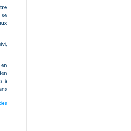
tre
 se
eux
ivi,
t en
Bien
rs à
ans
des