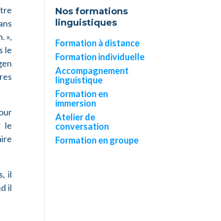
otre
Nos formations
linguistiques
Dans
. »,
Formation à distance
s le
Formation individuelle
rgen
Accompagnement
tres
linguistique
Formation en
immersion
our
Atelier de
 le
conversation
ire
Formation en groupe
 il
d il