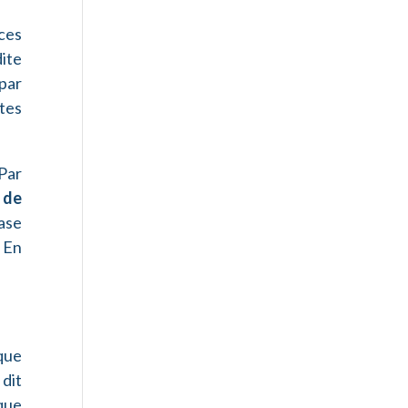
ces
dite
 par
utes
 Par
 de
ase
. En
que
dit
que