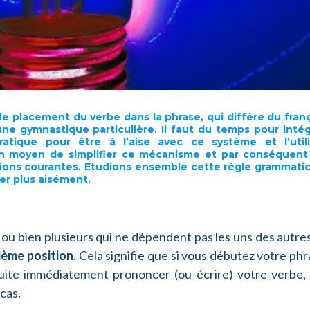
 le placement du verbe dans la phrase, qui diffère du fran
 gymnastique particulière. Il faut du temps pour intég
ratique pour être à l’aise avec ce système et l’utili
 un moyen de simplifier ce mécanisme et par conséquent
ations courantes. Etudions ensemble cette règle grammati
er plus aisément.
, ou bien plusieurs qui ne dépendent pas les uns des autres
ième position
. Cela signifie que si vous débutez votre ph
ite immédiatement prononcer (ou écrire) votre verbe, 
cas.