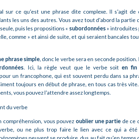
al sur ce qu’est une phrase dite complexe. Il s’agit de 
nts les uns des autres. Vous avez tout d’abord la partie 
seule, puis les propositions «
subordonnées
» introduites
le, comme » et ainsi de suite, et qui seraient bancales to
e phrase simple
, donc le verbe sera en seconde position.
ordonnées
. Ici, la règle veut que le verbe soit
en fin
 pour un francophone, qui est souvent perdu dans sa phr
asiment toujours en début de phrase, en tous cas très vite
ments, vous pouvez l’attendre assez longtemps.
 En compréhension, vous pouvez
oublier une partie
de ce 
erbe, ou ne plus trop faire le lien avec ce qui a été 
énomènes peuvent se produire, dus au fait qu’en temps 