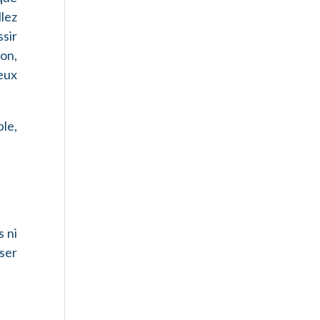
lez
ssir
ion,
eux
le,
s ni
iser