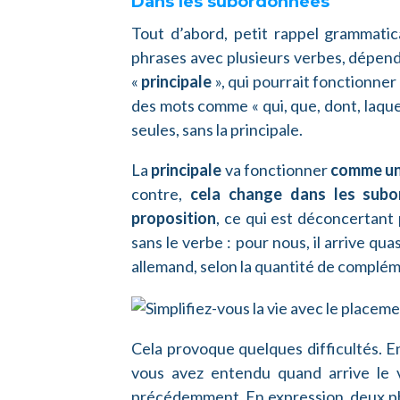
Dans les subordonnées
Tout d’abord, petit rappel grammatic
phrases avec plusieurs verbes, dépenda
«
principale
», qui pourrait fonctionner 
des mots comme « qui, que, dont, laquel
seules, sans la principale.
La
principale
va fonctionner
comme un
contre,
cela change dans les sub
proposition
, ce qui est déconcertant
sans le verbe : pour nous, il arrive qu
allemand, selon la quantité de complé
Cela provoque quelques difficultés.
vous avez entendu quand arrive le v
précédemment. En expression, deux ph