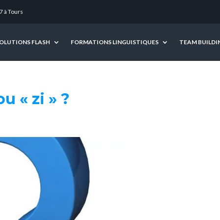
7 à Tours
OLUTIONS FLASH
FORMATIONS LINGUISTIQUES
TEAM BUILDI
u « zi » ?