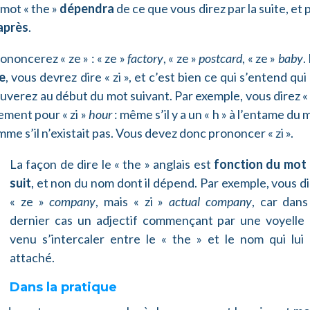
 mot « the »
dépendra
de ce que vous direz par la suite, et 
 après
.
rononcerez « ze » : « ze »
factory
, « ze »
postcard
, « ze »
baby
.
e
, vous devrez dire « zi », et c’est bien ce qui s’entend qui
ouverez au début du mot suivant. Par exemple, vous direz « 
lement pour « zi »
hour
: même s’il y a un « h » à l’entame du 
omme s’il n’existait pas. Vous devez donc prononcer « zi ».
La faço
n de dire le « the » anglais est
fonction du mot 
suit
, et non du nom dont il dépend. Par exemple, vous d
« ze »
company
, mais « zi »
actual company
, car dans
dernier cas un adjectif commençant par une voyelle 
venu s’intercaler entre le « the » et le nom qui lui 
attaché.
Dans la pratique