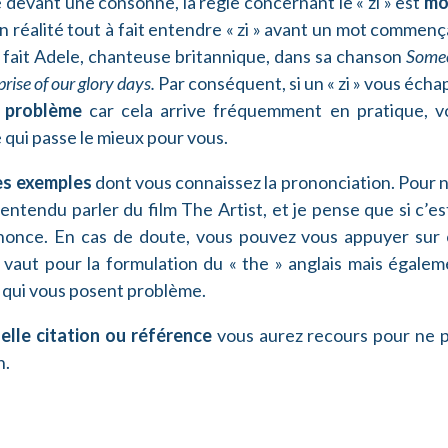
 devant une consonne, la règle concernant le « zi » est
mo
n réalité tout à fait entendre « zi » avant un mot commen
 fait Adele, chanteuse britannique, dans sa chanson
Some
prise of our glory days.
Par conséquent, si un « zi » vous éch
 problème
car cela arrive fréquemment en pratique, v
ce qui passe le mieux pour vous.
es exemples
dont vous connaissez la prononciation. Pour 
entendu parler du film The Artist, et je pense que si c’es
énonce. En cas de doute, vous pouvez vous appuyer sur 
 vaut pour la formulation du « the » anglais mais égalem
qui vous posent problème.
elle citation ou référence
vous aurez recours pour ne p
n.