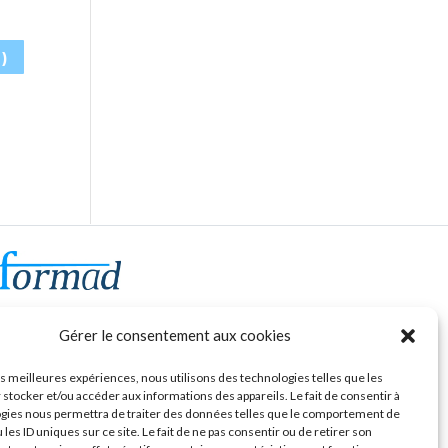
de formation linguistique à Tours
Gérer le consentement aux cookies
4, La Duquerie
nceaux sur Choisille France
les meilleures expériences, nous utilisons des technologies telles que les
 stocker et/ou accéder aux informations des appareils. Le fait de consentir à
Tel. 06 19 01 08 64
gies nous permettra de traiter des données telles que le comportement de
 les ID uniques sur ce site. Le fait de ne pas consentir ou de retirer son