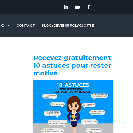
NG
CONTACT
BLOG : DEVENIR POLYGLOTTE
Recevez gratuitement
10 astuces pour rester
motivé