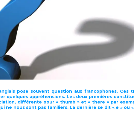
anglais pose souvent question aux francophones. Ces tr
réer quelques
appréhensions
. Les deux premières constitu
ciation, différente pour « thumb » et « there » par exem
 ne nous sont pas familiers. La dernière se dit « e » ou « 