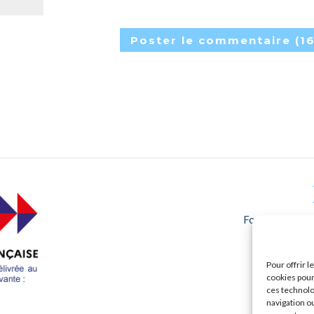
Formad, centre 
37390 Cha
Pour offrir 
cookies pour
ces technolo
navigation ou