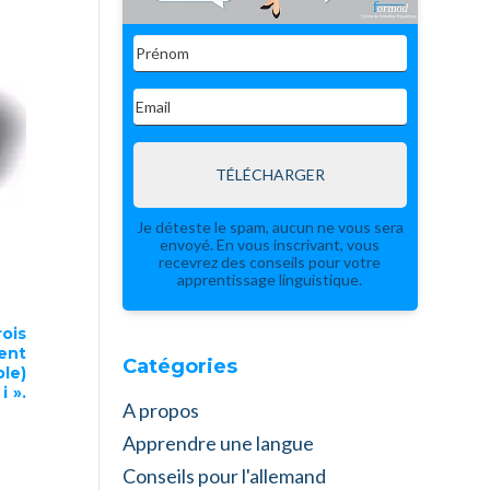
TÉLÉCHARGER
Je déteste le spam, aucun ne vous sera
envoyé. En vous inscrivant, vous
recevrez des conseils pour votre
apprentissage linguistique.
ois
ent
Catégories
ple)
i ».
A propos
Apprendre une langue
Conseils pour l'allemand