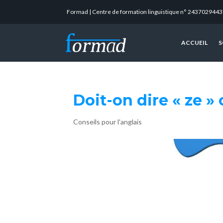
Formad | Centre de formation linguistique n° 2437029443
ACCUEIL
S
Doit-on dire « ze » o
Conseils pour l'anglais