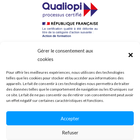
Gérer le consentement aux
cookies
Formad, centre de formation linguistique à Tours
Pour offrir les meilleures expériences, nous utilisons des technologies
telles que les cookies pour stocker et/ou accéder aux informations des
4, La Duquerie
appareils. Le fait de consentir à ces technologies nous permettra de traiter
37390 Chanceaux sur Choisille France
des données telles que le comportement de navigation ou les ID uniques sur
ce site. Le fait de ne pas consentir ou de retirer son consentement peut avoir
Tel. 06 19 01 08 64
un effet négatif sur certaines caractéristiques et fonctions.
Accepter
Refuser
Formad © Tous droits réservés |
Mentions légales et Politique de