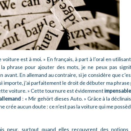
oiture est à moi. » En français, à part à l’oral en utilisan
a phrase pour ajouter des mots, je ne peux pas signif
 avant. En allemand au contraire, si je considère que c’es
i importe, j’ai parfaitement le droit de débuter ma phrase
 cette voiture. » Cette tournure est évidemment
impensable
 allemand
: « Mir gehört dieses Auto. » Grâce à la déclinai
la ne crée aucun doute : ce n’est pas la voiture qui me possèd
is peur, surtout quand elles recouvrent des notions 