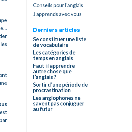
Conseils pour l'anglais
J'apprends avec vous
cupe
re…
Derniers articles
nder
Se constituer une liste
les
de vocabulaire
Les catégories de
temps en anglais
Faut-il apprendre
autre chose que
ont
l’anglais ?
une
Sortir d’une période de
procrastination
Les anglophones ne
savent pas conjuguer
ous
au futur
 est
par