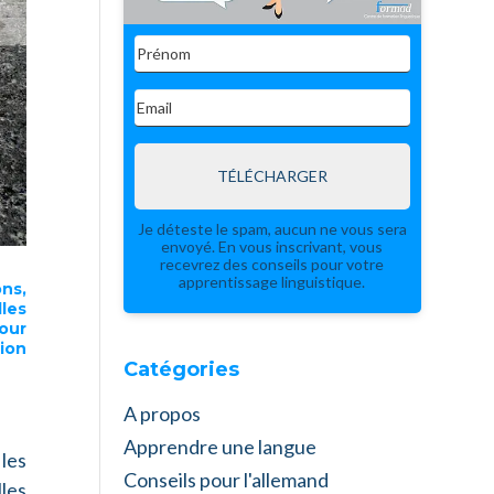
TÉLÉCHARGER
Je déteste le spam, aucun ne vous sera
envoyé. En vous inscrivant, vous
recevrez des conseils pour votre
apprentissage linguistique.
ons
,
lles
our
ion
Catégories
A propos
Apprendre une langue
 les
Conseils pour l'allemand
les