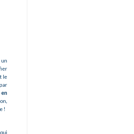
t un
ier
t le
 par
 en
son,
e !
qui