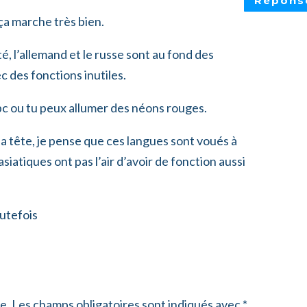
Répons
 ça marche très bien.
té, l’allemand et le russe sont au fond des
 des fonctions inutiles.
c ou tu peux allumer des néons rouges.
 la tête, je pense que ces langues sont voués à
siatiques ont pas l’air d’avoir de fonction aussi
outefois
e.
Les champs obligatoires sont indiqués avec
*