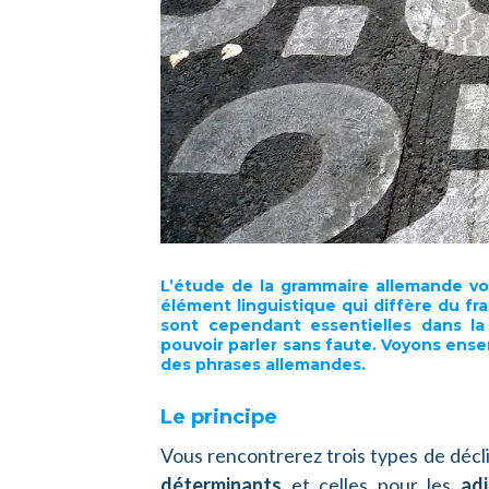
L’étude de la grammaire allemande v
élément linguistique qui diffère du fr
sont cependant essentielles dans la 
pouvoir parler sans faute. Voyons en
des phrases allemandes.
Le principe
Vous rencontrerez trois types de décli
déterminants
et celles pour les
adj