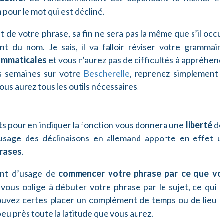
n
pour le mot qui est décliné.
t de votre phrase, sa fin ne sera pas la même que s’il oc
du nom. Je sais, il va falloir réviser votre grammai
ammaticales
et vous n’aurez pas de difficultés à appréhe
es semaines sur votre
Bescherelle
, reprenez simplement 
ous aurez tous les outils nécessaires.
ts pour en indiquer la fonction vous donnera une
liberté
d
’usage des déclinaisons en allemand apporte en effet 
hrases
.
ent d’usage de
commencer votre phrase par ce que v
 vous oblige à débuter votre phrase par le sujet, ce qui
ouvez certes placer un complément de temps ou de lieu 
peu près toute la latitude que vous aurez.