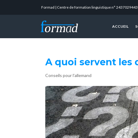
Formad | Centre de formation linguistique n° 2437029443
ACCUEIL
S
A quoi servent les 
Conseils pour l'allemand