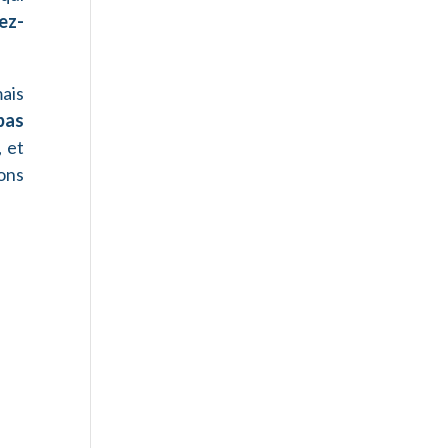
ez-
ais
pas
 et
ons