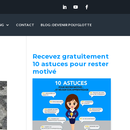
NG
CONTACT
BLOG : DEVENIR POLYGLOTTE
Recevez gratuitement
10 astuces pour rester
motivé